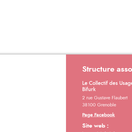
Structure ass
Le Collectif des Usag
Bifurk
2 rue Gustave Flaubert
38100 Grenoble
Page Facebook
Site web :