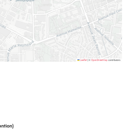
©
contributors
Leaflet
|
OpenStreetMap
ntion)