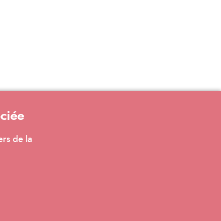
ociée
ers de la