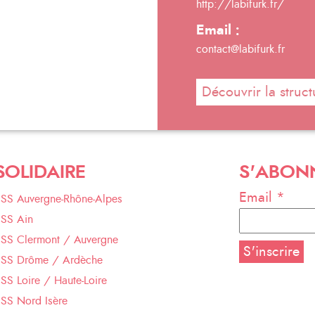
http://labifurk.fr/
Email :
contact@labifurk.fr
Découvrir la struct
SOLIDAIRE
S'ABON
Email *
ESS Auvergne-Rhône-Alpes
ESS Ain
ESS Clermont / Auvergne
ESS Drôme / Ardèche
SS Loire / Haute-Loire
SS Nord Isère