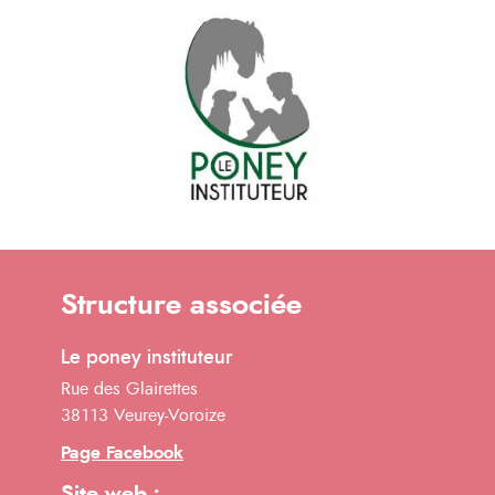
Structure associée
Le poney instituteur
Rue des Glairettes
38113 Veurey-Voroize
Page Facebook
Site web :