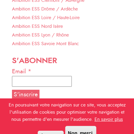
Ambition ESS Clermont / Auvergne
Ambition ESS Drôme / Ardèche
Ambition ESS Loire / Haute-Loire
Ambition ESS Nord Isère
Ambition ESS Lyon / Rhône
Ambition ESS Savoie Mont Blanc
S'ABONNER
Email *
En poursuivant votre navigation sur ce site, vous acceptez
l'utilisation de cookies pour optimiser votre navigation et
NOUS SUIVRE
nous permettre d'en mesurer l'audience.
En savoir plus
Facebook
Non, merci.