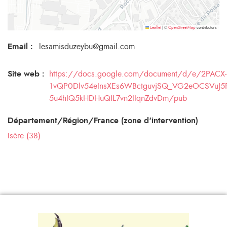
©
contributors
Leaflet
|
OpenStreetMap
Email
:
lesamisduzeybu@gmail.com
Site web :
https://docs.google.com/document/d/e/2PACX-
1vQP0Dlv54eInsXEs6WBctguvjSQ_VG2eOCSVuJ5Pw
5u4hIQ5kHDHuQIL7vn2IIqnZdvDm/pub
Département/Région/France (zone d'intervention)
Isère (38)