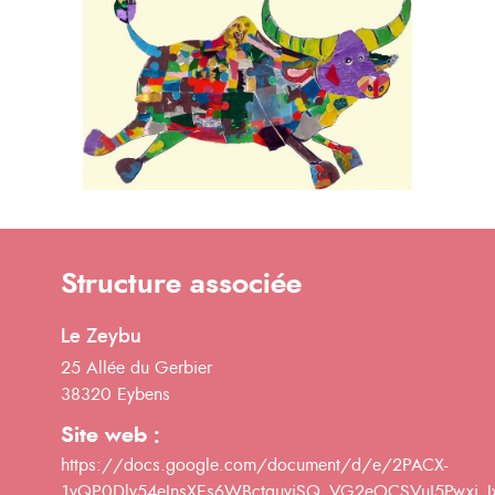
Structure associée
Le Zeybu
25 Allée du Gerbier
38320 Eybens
Site web :
https://docs.google.com/document/d/e/2PACX-
1vQP0Dlv54eInsXEs6WBctguvjSQ_VG2eOCSVuJ5Pwxj_Ix