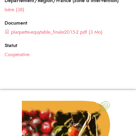
Département/Région/France (zone d'intervention)
Isère (38)
Document
plaquette-equytable_finale2015-2.pdf (3 Mo)
Statut
Coopérative