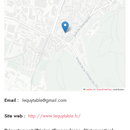
©
contributors
Leaflet
|
OpenStreetMap
Email
:
lequytable@gmail.com
Site web :
http://www.lequytable.fr/