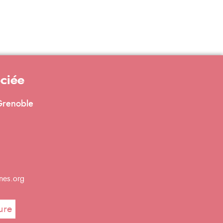
ociée
 Grenoble
nes.org
ure