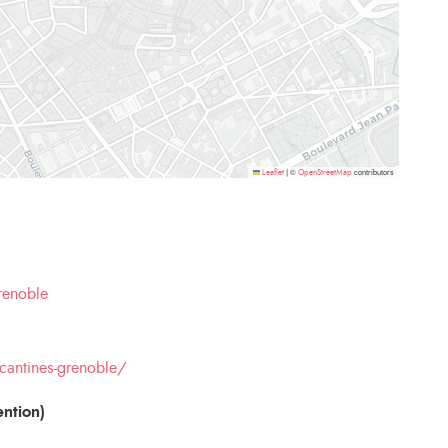
©
contributors
Leaflet
|
OpenStreetMap
renoble
cantines-grenoble/
ntion)