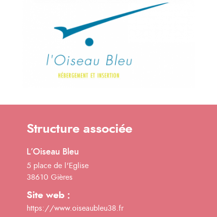
Structure associée
L’Oiseau Bleu
5 place de l'Eglise
38610 Gières
Site web :
https://www.oiseaubleu38.fr