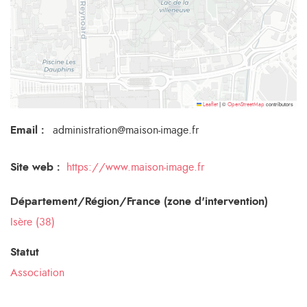
©
contributors
Leaflet
|
OpenStreetMap
Email
:
administration@maison-image.fr
Site web :
https://www.maison-image.fr
Département/Région/France (zone d'intervention)
Isère (38)
Statut
Association