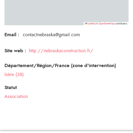
©
contributors
Leaflet
|
OpenStreetMap
Email
:
contactnebraska@gmail.com
Site web :
http://nebraskaconstruction.fr/
Département/Région/France (zone d'intervention)
Isère (38)
Statut
Association