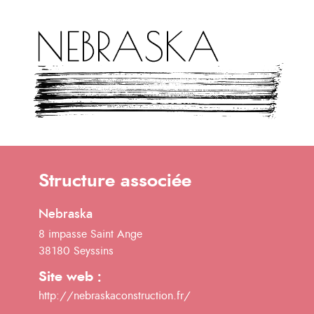
Structure associée
Nebraska
8 impasse Saint Ange
38180 Seyssins
Site web :
http://nebraskaconstruction.fr/