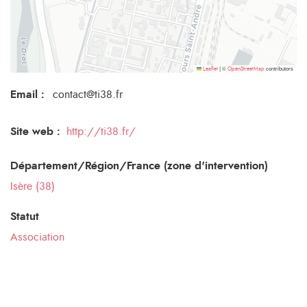
©
contributors
Leaflet
|
OpenStreetMap
Email
:
contact@ti38.fr
Site web :
http://ti38.fr/
Département/Région/France (zone d'intervention)
Isère (38)
Statut
Association