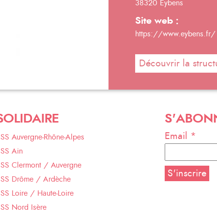
38320 Eybens
Site web :
https://www.eybens.fr/
Découvrir la struct
SOLIDAIRE
S'ABON
Email *
ESS Auvergne-Rhône-Alpes
ESS Ain
ESS Clermont / Auvergne
ESS Drôme / Ardèche
SS Loire / Haute-Loire
SS Nord Isère