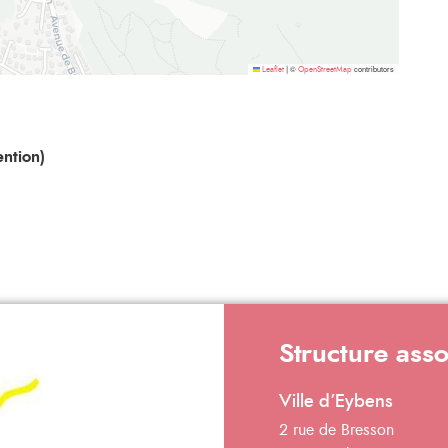
©
contributors
Leaflet
|
OpenStreetMap
ntion)
Structure ass
Ville d’Eybens
2 rue de Bresson