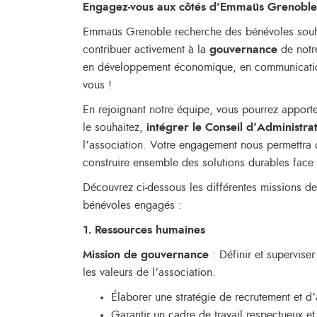
Engagez-vous aux côtés d’Emmaüs Grenoble p
Emmaüs Grenoble recherche des bénévoles souhai
contribuer activement à la
gouvernance
de notr
en développement économique, en communicatio
vous !
En rejoignant notre équipe, vous pourrez apporter
le souhaitez,
intégrer le Conseil d’Administra
l’association. Votre engagement nous permettra d
construire ensemble des solutions durables face a
Découvrez ci-dessous les différentes missions d
bénévoles engagés :
1. Ressources humaines
Mission de gouvernance
: Définir et supervise
les valeurs de l’association.
Élaborer une stratégie de recrutement et
Garantir un cadre de travail respectueux et 